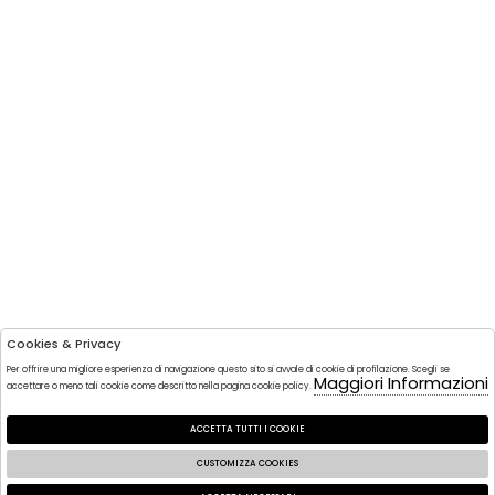
Cookies & Privacy
Per offrire una migliore esperienza di navigazione questo sito si avvale di cookie di profilazione. Scegli se
Maggiori Informazioni
accettare o meno tali cookie come descritto nella pagina cookie policy.
ACCETTA TUTTI I COOKIE
CUSTOMIZZA COOKIES